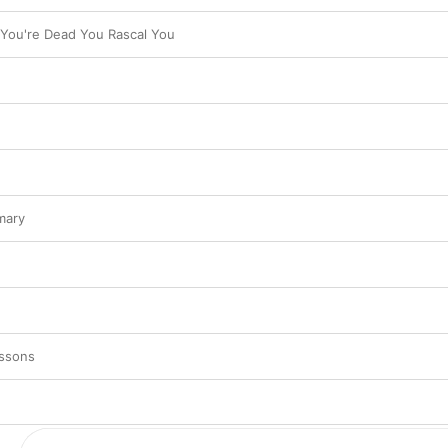
n You're Dead You Rascal You
mary
ssons