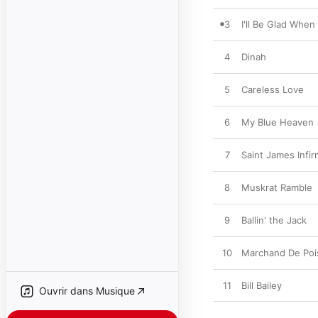
3
I'll Be Glad Whe
4
Dinah
5
Careless Love
6
My Blue Heaven
7
Saint James Infir
8
Muskrat Ramble
9
Ballin' the Jack
10
Marchand De Poi
11
Bill Bailey
Ouvrir dans Musique