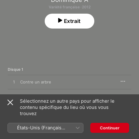
Variété française · 2012
Extrait
Disque 1
1
Contre un arbre
2
Rendez-nous la lumière
Sélectionnez un autre pays pour afficher le
contenu spécifique du lieu où vous vous
3
Ostinato
trouvez
4
Parce que tu étais là
États-Unis (Français
Continuer
France)