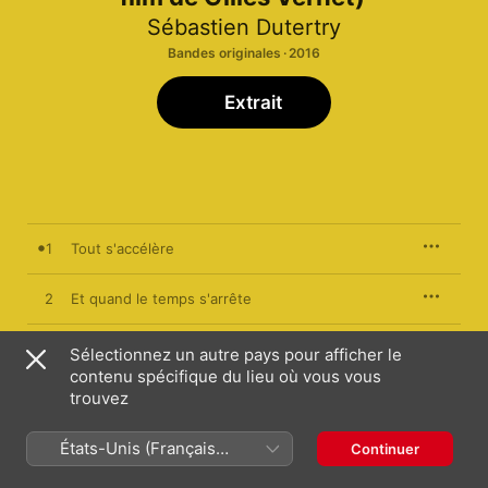
Sébastien Dutertry
Bandes originales · 2016
Extrait
1
Tout s'accélère
2
Et quand le temps s'arrête
3
Sur les toits de Panam
Sélectionnez un autre pays pour afficher le
contenu spécifique du lieu où vous vous
trouvez
4
Moi j'en veux toujours plus
États-Unis (Français
5
La clepsydre s'oublie
Continuer
France)