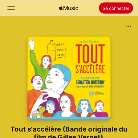
Se connecter
Rechercher
Accueil
Nouveautés
Installer Apple Music
Radio
Tout s'accélère (Bande originale du
film de Gilles Vernet)