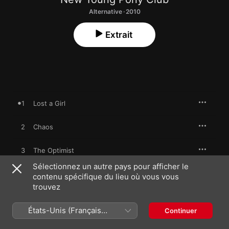
Alternative · 2010
Extrait
1
Lost a Girl
2
Chaos
3
The Optimist
Sélectionnez un autre pays pour afficher le
4
Stone
contenu spécifique du lieu où vous vous
trouvez
5
We Want to
États-Unis (Français
Continuer
France)
6
Dolls