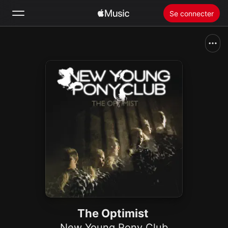
Se connecter
Rechercher
Accueil
Nouveautés
Installer Apple Music
Radio
The Optimist
New Young Pony Club