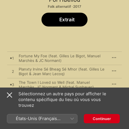
Folk alternatif · 2017
Extrait
Fortune My Foe (feat. Gilles Le Bigot, Manuel
1
Marchès & JC Normant)
Planxty Irvine Sé Bheag Sé Mhor (feat. Gilles Le
2
Bigot & Jean Marc Lecoq)
The Town I Loved so Well (feat. Manuel
3
Marchès, JC Normant & Michal Sunbauer)
Sélectionnez un autre pays pour afficher le
The Star of County Down (feat. Gilles Le Bigot,
4
Christophe Menguy, Paul Rodden & Vasken
contenu spécifique du lieu où vous vous
Solakian)
trouvez
Moi J'm'ennuie (feat. Michèle Kerhoas, Denis
5
Colin, Manuel Marchès, Christophe Menguy &
JC Normant)
États-Unis (Français
Continuer
Les Goémons (feat. Gilles Le Bigot, Jean Marc
France)
6
Lecoq & Michal Sunbauer)