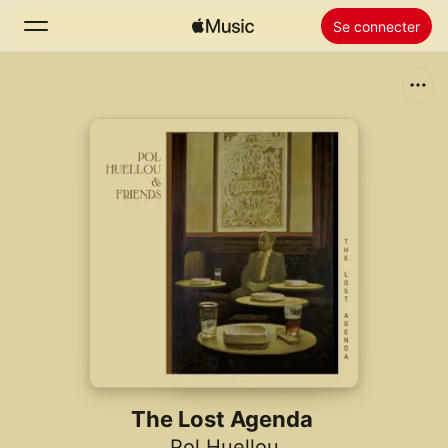
Se connecter
Rechercher
Accueil
Nouveautés
Installer Apple Music
Radio
The Lost Agenda
Pol Huellou