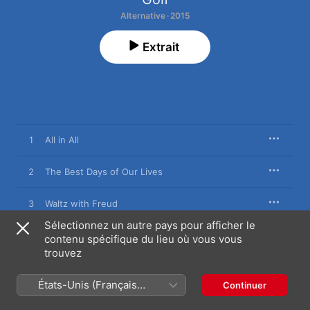
Alternative · 2015
Extrait
1
All in All
2
The Best Days of Our Lives
3
Waltz with Freud
Sélectionnez un autre pays pour afficher le
4
Faster
contenu spécifique du lieu où vous vous
trouvez
5
Happy Endings
États-Unis (Français
Continuer
France)
6
Whatever