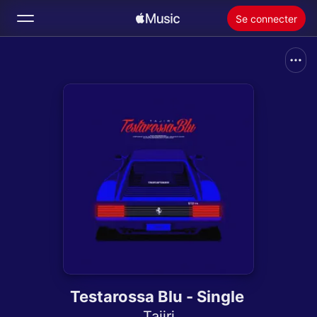
Se connecter
Rechercher
Accueil
Nouveautés
Installer Apple Music
Radio
Testarossa Blu - Single
Tajiri