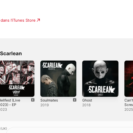
dans l’iTunes Store
 Scarlean
ellfest (Live
Soulmates
Ghost
Can'
023) - EP
Scre
2019
2018
2023
202
 (UK)