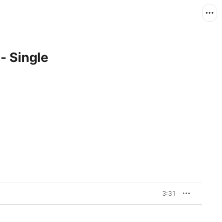
 - Single
3:31