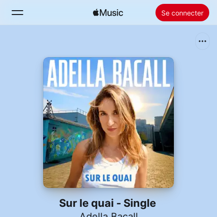
Se connecter
Rechercher
Accueil
Nouveautés
Installer Apple Music
Radio
Sur le quai - Single
Adella Bacall