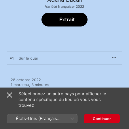
Variété française · 2022
Extrait
1
Sur le quai
28 octobre 2022

1 morceau, 3 minutes

℗ 2022 LA VARIETE
Sélectionnez un autre pays pour afficher le
contenu spécifique du lieu où vous vous
trouvez
États-Unis (Français
Continuer
Plus de titres par Adella Bacall
France)