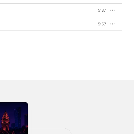
5:37
5:57