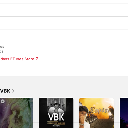
es

ds
dans l’iTunes Store
r VBK