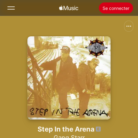
Se connecter
Rechercher
Accueil
Nouveautés
Installer Apple Music
Radio
Step In the Arena
Gang Starr