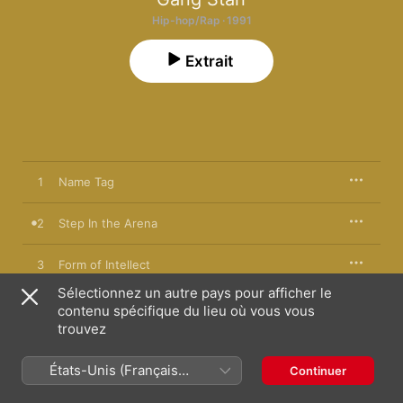
Hip-hop/Rap · 1991
Extrait
1
Name Tag
2
Step In the Arena
3
Form of Intellect
Sélectionnez un autre pays pour afficher le
Execution of a Chump (No More Mr. Nice Guy,
4
contenu spécifique du lieu où vous vous
Pt.2)
trouvez
5
Who's Gonna Take the Weight?
États-Unis (Français
Continuer
France)
6
Beyond Comprehension