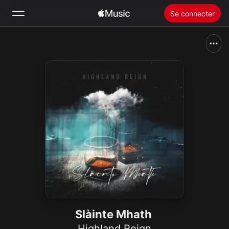
Se connecter
Rechercher
Accueil
Nouveautés
Installer Apple Music
Radio
Slàinte Mhath
Highland Reign