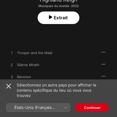
Musiques du monde · 2022
Extrait
1
Trooper and the Maid
2
Slàinte Mhath
3
Banshee
Sélectionnez un autre pays pour afficher le
4
Jolly Roving Tar
contenu spécifique du lieu où vous vous
trouvez
Miss Drummond of Perth's Favorite Scotch
5
Measure
États-Unis (Français
Continuer
France)
6
Run Runaway