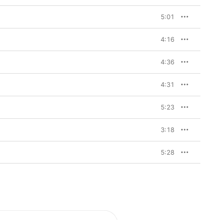
5:01
4:16
4:36
4:31
5:23
3:18
5:28