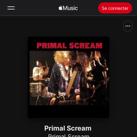
Se connecter
Rechercher
Accueil
Nouveautés
Installer Apple Music
Radio
Primal Scream
Primal Scream