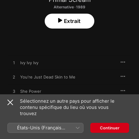
Alternative · 1989
Extrait
1
Ivy Ivy Ivy
2
You're Just Dead Skin to Me
3
She Power
Sélectionnez un autre pays pour afficher le
4
You're Just Too Dark to Care
contenu spécifique du lieu où vous vous
trouvez
5
I'm Losing More Than I'll Ever Have
États-Unis (Français
Continuer
France)
6
Gimme Gimme Teenage Head