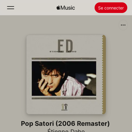
Se connecter
Rechercher
Accueil
Nouveautés
Installer Apple Music
Radio
Pop Satori (2006 Remaster)
Étienne Daho