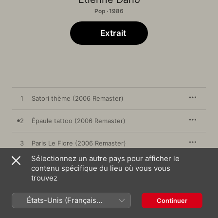
Pop · 1986
Extrait
1
Satori thème (2006 Remaster)
2
Épaule tattoo (2006 Remaster)
3
Paris Le Flore (2006 Remaster)
Sélectionnez un autre pays pour afficher le
Pop égérie O. (En duo avec Elie Medeiros)
4
contenu spécifique du lieu où vous vous
[2006 Remaster] [with Elie Medeiros]
trouvez
5
Quelqu'un qui m'ressemble (2006 Remaster)
États-Unis (Français
Continuer
France)
6
Tombé pour la France (2006 Remaster)