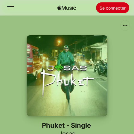
Se connecter
Rechercher
Accueil
Nouveautés
Installer Apple Music
Radio
Phuket - Single
Josas