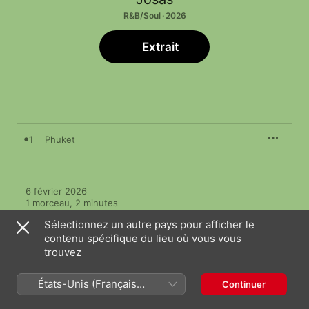
R&B/Soul · 2026
Extrait
1
Phuket
6 février 2026

1 morceau, 2 minutes

℗ 2026 Hyper Focal Publishing, Because Editions, Kental 
Sélectionnez un autre pays pour afficher le
Music
contenu spécifique du lieu où vous vous
trouvez
États-Unis (Français
Continuer
France)
Plus de titres par Josas