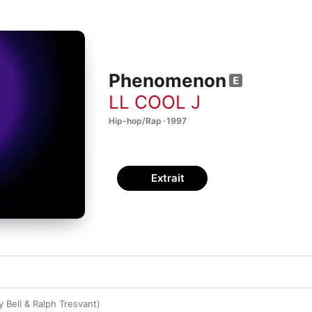
Phenomenon
LL COOL J
Hip-hop/Rap · 1997
Extrait
y Bell & Ralph Tresvant)