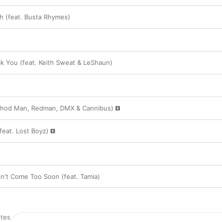
h (feat. Busta Rhymes)
 You (feat. Keith Sweat & LeShaun)
ethod Man, Redman, DMX & Cannibus)
feat. Lost Boyz)
on't Come Too Soon (feat. Tamia)
tes
