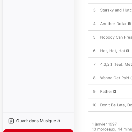
3
Starsky and Hutc
4
Another Dollar
5
Nobody Can Freak
6
Hot, Hot, Hot
7
4,3,2,1 (feat. M
8
Wanna Get Paid (
9
Father
10
Don't Be Late, D
Ouvrir dans Musique
1 janvier 1997

10 morceaux, 44 minu