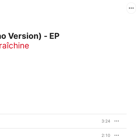
o Version) - EP
raîchine
3:24
2:10