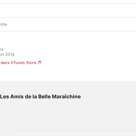
tite
s

ion 2014
dans l’iTunes Store
r Les Amis de la Belle Maraîchine