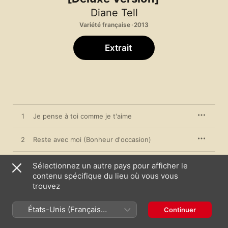
Diane Tell
Variété française · 2013
Extrait
1
Je pense à toi comme je t'aime
2
Reste avec moi (Bonheur d'occasion)
3
Liaisons nombreuses
Sélectionnez un autre pays pour afficher le
contenu spécifique du lieu où vous vous
trouvez
4
La légende de Jimmy
États-Unis (Français
5
La maison où j'ai grandi
Continuer
France)