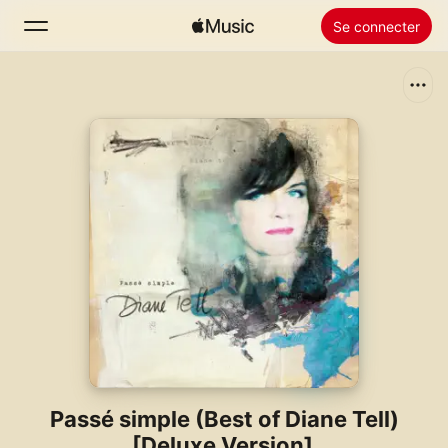
Se connecter
Rechercher
Accueil
Nouveautés
Installer Apple Music
Radio
Passé simple (Best of Diane Tell)
[Deluxe Version]