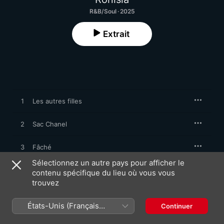
R&B/Soul · 2025
Extrait
1
Les autres filles
2
Sac Chanel
3
Fâché
Sélectionnez un autre pays pour afficher le
4
Solide
contenu spécifique du lieu où vous vous
trouvez
5
Swipe
États-Unis (Français
Continuer
France)