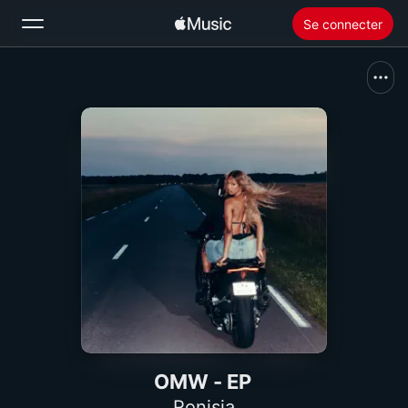
Se connecter
Rechercher
Accueil
Nouveautés
Installer Apple Music
Radio
OMW - EP
Ronisia