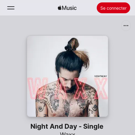
Se connecter
Rechercher
Accueil
Nouveautés
Installer Apple Music
Radio
Night And Day - Single
Waxx