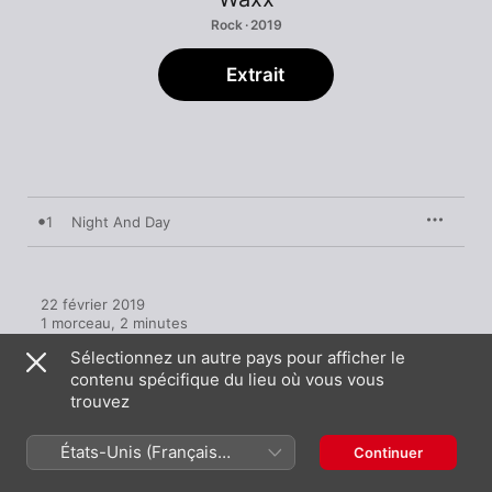
Rock · 2019
Extrait
1
Night And Day
22 février 2019

1 morceau, 2 minutes

℗ 2019 Dare dare sous licence exclusive Mercury Music 
Sélectionnez un autre pays pour afficher le
Groupe
contenu spécifique du lieu où vous vous
trouvez
États-Unis (Français
Continuer
France)
Plus de titres par Waxx