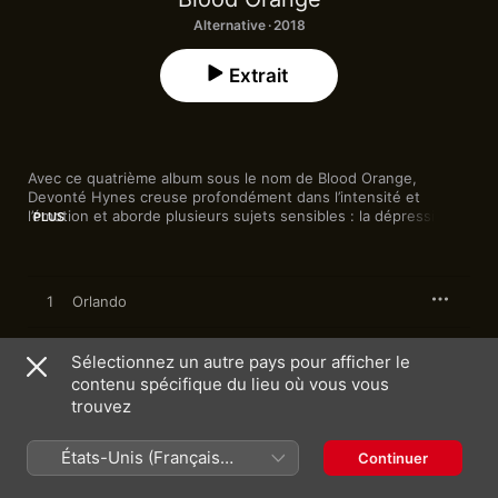
Alternative · 2018
Extrait
Avec ce quatrième album sous le nom de Blood Orange, 
Devonté Hynes creuse profondément dans l’intensité et 
l’émotion et aborde plusieurs sujets sensibles : la dépression 
PLUS
côtoie par exemple les questions d’identité 
queer
 et raciale. 
Délicat enchevêtrement de R&B, de hip-hop et de chillwave, sa 
musique atteint de nouvelles altitudes et s’arrime avec grâce, 
mais aussi avec complexité à la vulnérabilité des propos. À sa 
1
Orlando
voix se joignent celles de plusieurs artistes, dont l’activiste 
Janet Mock et Puff Daddy.
2
Saint
Sélectionnez un autre pays pour afficher le
contenu spécifique du lieu où vous vous
3
Take Your Time
trouvez
4
Hope (feat. Puff Daddy & Tei Shi)
États-Unis (Français
Continuer
France)