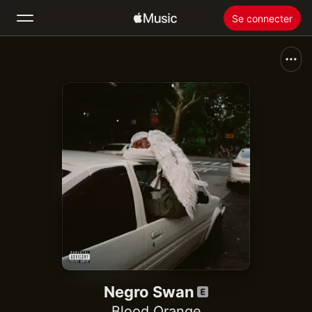
Se connecter
Rechercher
Accueil
Nouveautés
Installer Apple Music
Radio
Negro Swan
Blood Orange