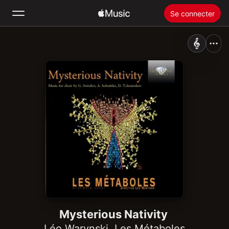
Se connecter
Rechercher
Accueil
Nouveautés
Installer Apple Music
Radio
Mysterious Nativity
Léo Warynski
,
Les Métaboles