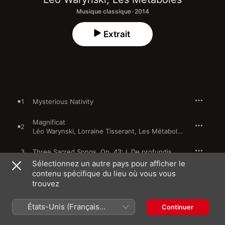
Musique classique · 2014
Extrait
1
Mysterious Nativity
Magnificat
2
Léo Warynski
,
Lorraine Tisserant
,
Les Métaboles
3
Three Sacred Songs, Op. 43: I. De profundis
Sélectionnez un autre pays pour afficher le
contenu spécifique du lieu où vous vous
4
Three Sacred Songs, Op. 43: II. Miserere
trouvez
5
Three Sacred Songs, Op. 43: III. Pater noster
États-Unis (Français
Continuer
France)
6
O salutaris hostia