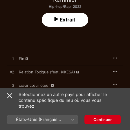
Hip-hop/Rap · 2022
Extrait
1
Fin
2
Relation Toxique (feat. KIKESA)
3
cœur cœur cœur
Sélectionnez un autre pays pour afficher le
4
Tombé (feat. Emma Peters)
contenu spécifique du lieu où vous vous
trouvez
5
Nirvhanna
États-Unis (Français
Continuer
France)
6
Crever c'est (feat. Sofiane)