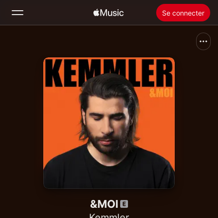
Se connecter
Rechercher
Accueil
Nouveautés
Installer Apple Music
Radio
&MOI
Kemmler