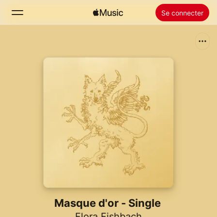
Se connecter
Rechercher
Accueil
Nouveautés
Installer Apple Music
Radio
Masque d'or - Single
Flora Fishbach