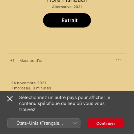
Alternative · 2021
Extrait
1
Masque d'or
24 novembre 2021

1 morceau, 3 minutes

℗ 2021 Entreprise under exclusive licence to A+LSO a 
Sélectionnez un autre pays pour afficher le
division of Sony Music France Entertainment SAS
contenu spécifique du lieu où vous vous
trouvez
États-Unis (Français
Continuer
France)
Clips vidéo