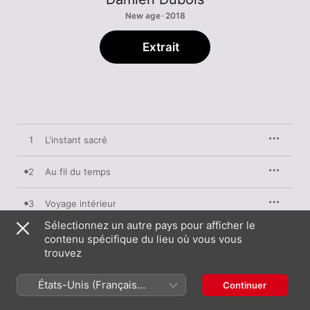
New age · 2018
Extrait
1
L'instant sacré
2
Au fil du temps
3
Voyage intérieur
Sélectionnez un autre pays pour afficher le
4
La voie du cœur
contenu spécifique du lieu où vous vous
trouvez
5
Intimité
États-Unis (Français
Continuer
France)
6
Highland