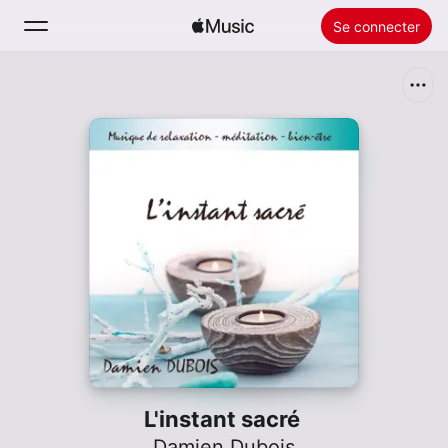
Se connecter
Rechercher
Accueil
Nouveautés
Installer Apple Music
Radio
L'instant sacré
Damien Dubois