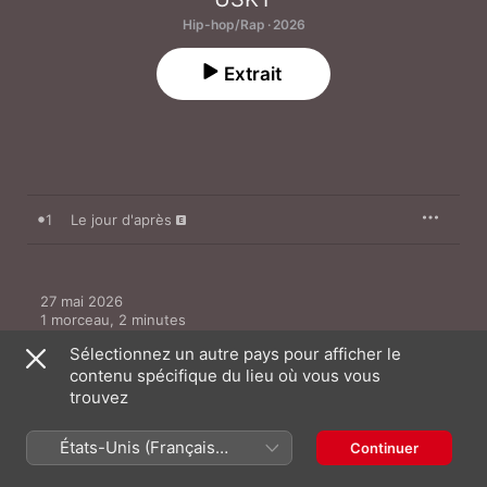
Hip-hop/Rap · 2026
Extrait
1
Le jour d'après
27 mai 2026

1 morceau, 2 minutes

℗ 2026 Cellar X Porte Dorée
Sélectionnez un autre pays pour afficher le
contenu spécifique du lieu où vous vous
trouvez
États-Unis (Français
Continuer
Clips vidéo
France)