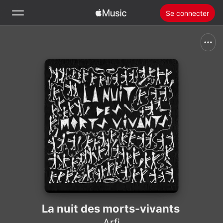
Se connecter
Rechercher
Accueil
Nouveautés
Installer Apple Music
Radio
La nuit des morts-vivants
Arfi