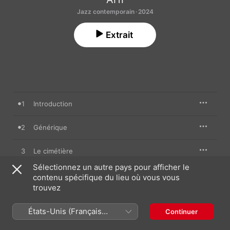
Jazz contemporain · 2024
Extrait
1
Introduction
2
Générique
3
Le cimétière
Sélectionnez un autre pays pour afficher le
4
Course poursuite
contenu spécifique du lieu où vous vous
trouvez
5
Dans la maison
États-Unis (Français
Continuer
France)
6
Ben contre les zombies