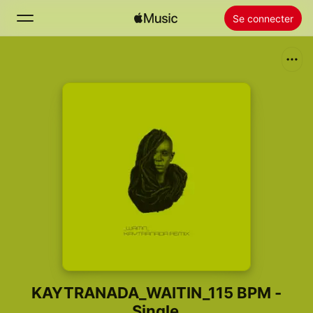
Se connecter
Rechercher
Accueil
Nouveautés
Installer Apple Music
Radio
KAYTRANADA_WAITIN_115 BPM -
Single