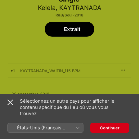
Kelela
,
KAYTRANADA
R&B/Soul · 2018
Extrait
1
KAYTRANADA_WAITIN_115 BPM
26 septembre 2018

1 morceau, 5 minutes

Sélectionnez un autre pays pour afficher le
℗ 2018 Warp Records
contenu spécifique du lieu où vous vous
trouvez
États-Unis (Français
Continuer
France)