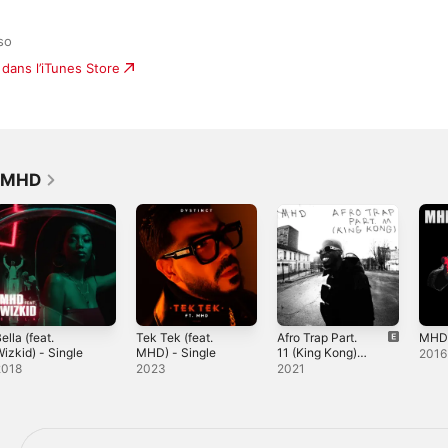
so
dans l’iTunes Store
r MHD
ella (feat.
Tek Tek (feat.
Afro Trap Part.
MH
izkid) - Single
MHD) - Single
11 (King Kong) -
2016
Single
2018
2023
2021