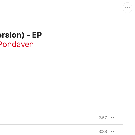
rsion) - EP
Pondaven
2:57
3:38