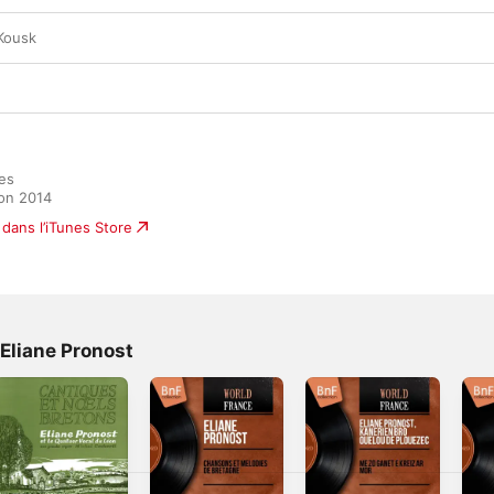
 Kousk
es

ion 2014
dans l’iTunes Store
 Eliane Pronost