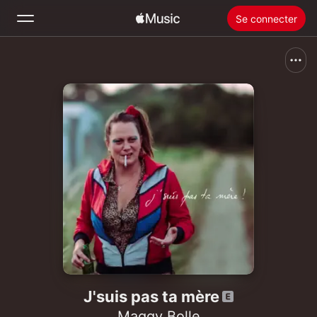
Se connecter
Rechercher
Accueil
Nouveautés
Installer Apple Music
Radio
J'suis pas ta mère
Maggy Bolle