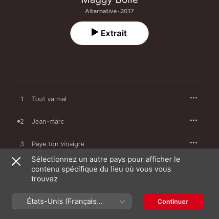
Alternative · 2017
Extrait
1
Tout va mal
2
Jean-marc
3
Paye ton vinaigre
Sélectionnez un autre pays pour afficher le
4
Beaux pains dans ta gueule
contenu spécifique du lieu où vous vous
trouvez
5
Maloyang
États-Unis (Français
Continuer
France)
6
Vas-y dis moi