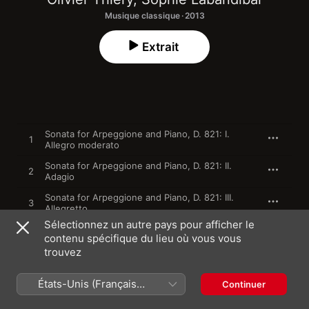
Musique classique · 2013
Extrait
Sonata for Arpeggione and Piano, D. 821: I.
1
Allegro moderato
Sonata for Arpeggione and Piano, D. 821: II.
2
Adagio
Sonata for Arpeggione and Piano, D. 821: III.
3
Allegretto
Sélectionnez un autre pays pour afficher le
4
Sonata for Double Bass and Piano: I. Allegretto
contenu spécifique du lieu où vous vous
trouvez
5
Sonata for Double Bass and Piano: II. Scherzo
États-Unis (Français
Continuer
Sonata for Double Bass and Piano: III. Molto
France)
6
Adagio