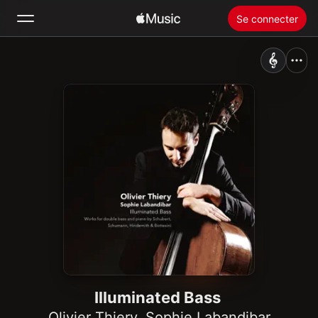
Se connecter
Rechercher
Accueil
Nouveautés
Installer Apple Music
Radio
Illuminated Bass
Olivier Thiery
,
Sophie Labandibar