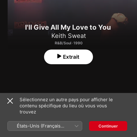
I'll Give All My Love to You
Keith Sweat
R&B/Soul · 1990
Extrait
1
Interlude (I'll Give All My Love to You)
Sélectionnez un autre pays pour afficher le
contenu spécifique du lieu où vous vous
trouvez
2
Make You Sweat
États-Unis (Français
Continuer
3
Come Back
France)