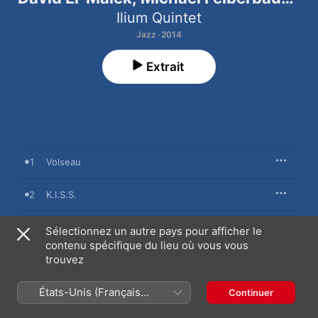
Clovis Nicolas & Franck Agulhon)
Ilium Quintet
Jazz · 2014
Extrait
1
Volseau
2
K.I.S.S.
3
Ingérence
Sélectionnez un autre pays pour afficher le
contenu spécifique du lieu où vous vous
trouvez
4
Solune
États-Unis (Français
5
Steady
Continuer
France)