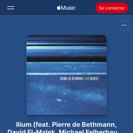
Se connecter
Rechercher
Accueil
Nouveautés
Installer Apple Music
Radio
Ilium (feat. Pierre de Bethmann,
David El-Malek, Michael Felberbaum,