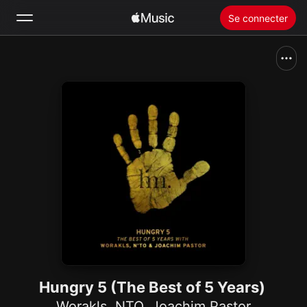
Se connecter
Rechercher
Accueil
Nouveautés
Installer Apple Music
Radio
Hungry 5 (The Best of 5 Years)
Worakls
,
NTO
,
Joachim Pastor