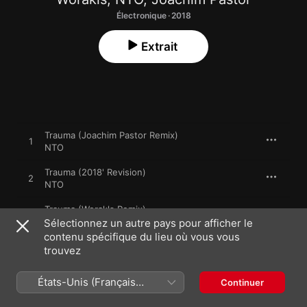
Électronique · 2018
Extrait
Trauma (Joachim Pastor Remix)
1
NTO
Trauma (2018' Revision)
2
NTO
Trauma (Worakls Remix)
3
NTO
Sélectionnez un autre pays pour afficher le
contenu spécifique du lieu où vous vous
Reykjavik
trouvez
4
Joachim Pastor
États-Unis (Français
Continuer
Chez nous
5
France)
NTO