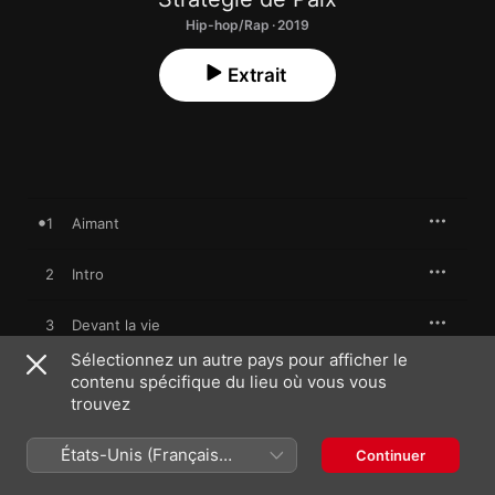
Hip-hop/Rap · 2019
Extrait
1
Aimant
2
Intro
3
Devant la vie
Sélectionnez un autre pays pour afficher le
4
Des ponts
contenu spécifique du lieu où vous vous
trouvez
Les chats d'Halfaouine
5
Strategie de Paix
,
Nawel Ben Kraïem
États-Unis (Français
Continuer
France)
6
En exil