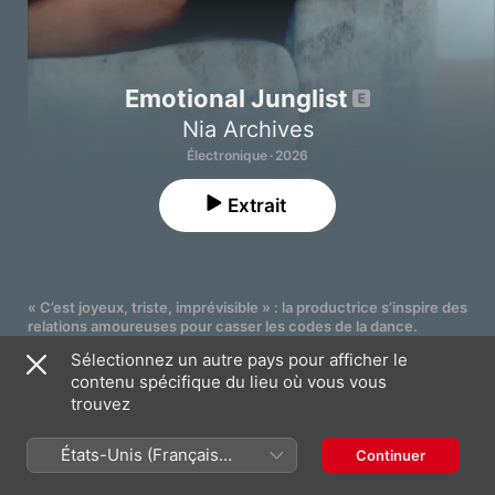
Emotional Junglist
Nia Archives
Électronique · 2026
Extrait
« C’est joyeux, triste, imprévisible » : la productrice s’inspire des 
relations amoureuses pour casser les codes de la dance.
PLUS
Sélectionnez un autre pays pour afficher le
« Cet album, c’est un son sur lequel je travaille depuis des 
contenu spécifique du lieu où vous vous
années », confie Nia Archives à Apple Music. « C’est joyeux, 
triste et imprévisible. C’est de la musique pour les fans de 
trouvez
jungle qui ont un côté sensible. »

1
Feelingz Go Numb
États-Unis (Français
Continuer
Depuis 
Headz Gone West
, son premier EP sorti en 2021, la 
France)
productrice de Bradford mène une révolution dance à grand 
2
Around Tha Bend