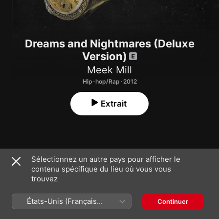
Dreams and Nightmares (Deluxe
Version)
Meek Mill
Hip-hop/Rap · 2012
Extrait
Sélectionnez un autre pays pour afficher le
contenu spécifique du lieu où vous vous
1
Dreams and Nightmares
trouvez
2
In God We Trust
États-Unis (Français
Continuer
France)
3
Young & Gettin' It (feat. Kirko Bangz)