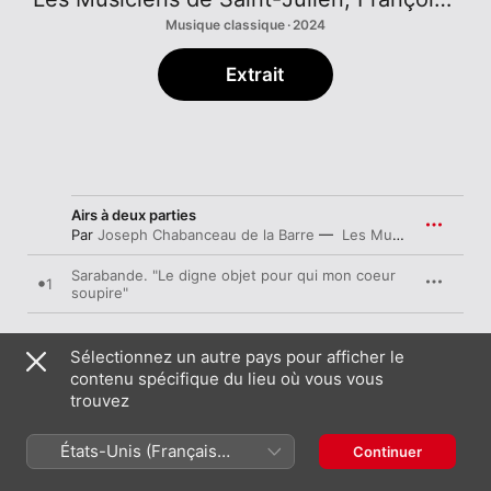
Musique classique · 2024
Extrait
Airs à deux parties
Par
Joseph Chabanceau de la Barre
Les Musiciens de Saint-Julien
Sarabande. "Le digne objet pour qui mon coeur
1
soupire"
Sélectionnez un autre pays pour afficher le
Le doux silence de nos bois
contenu spécifique du lieu où vous vous
Par
Honoré d'Ambruys
Les Musiciens de Saint-Julien
,
Fra
trouvez
2
Le doux silence de nos bois
États-Unis (Français
Continuer
France)