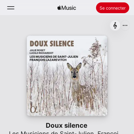
Se connecter
Rechercher
Accueil
Nouveautés
Installer Apple Music
Radio
Doux silence
Les Musiciens de Saint-Julien
,
François Lazarevitch