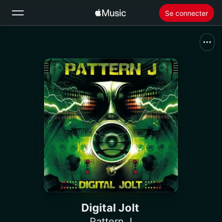
Se connecter
Rechercher
Accueil
Nouveautés
Installer Apple Music
Radio
Digital Jolt
Pattern J