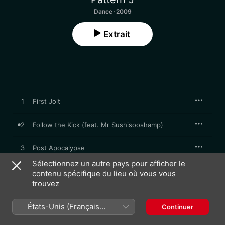
Dance · 2009
Extrait
1
First Jolt
2
Follow the Kick (feat. Mr Sushisooshamp)
3
Post Apocalypse
Sélectionnez un autre pays pour afficher le
4
Metalslaves
contenu spécifique du lieu où vous vous
trouvez
5
Something for Your Mind
États-Unis (Français
Continuer
France)
6
The Future