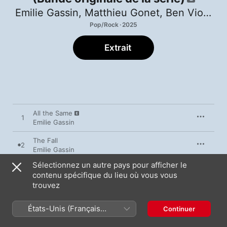
Emilie Gassin
,
Matthieu Gonet
,
Ben Violet
Pop/Rock · 2025
Extrait
All the Same
1
Emilie Gassin
The Fall
2
Emilie Gassin
Sélectionnez un autre pays pour afficher le
Come Home With Me
3
contenu spécifique du lieu où vous vous
Emilie Gassin
trouvez
Into Love Again
4
Emilie Gassin
,
Fränk
États-Unis (Français
Continuer
France)
The Fear