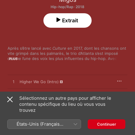
Hip-hop/Rap · 2018
Extrait
Après s’être lancé avec 
Culture
 en 2017, dont les chansons ont 
vite grimpé dans les palmarès, le trio d’Atlanta s’est imposé 
comme l’une des voix les plus influentes du hip-hop. Avec ses 
PLUS
24 pièces, le costaud 
Culture II
 reste fidèle à la signature 
multisyllabique de la formation, tout en gardant une place pour 
l’expérimentation. C’est le cas avec Pharrell Williams sur « Stir 
Fry », chargée de synthétiseur, de même qu’avec la guitare 
1
Higher We Go (Intro)
latine de « Narcos ». Une belle preuve que le groupe n’est pas 
à court d’inspiration.
2
Supastars
Sélectionnez un autre pays pour afficher le
contenu spécifique du lieu où vous vous
3
Narcos
trouvez
4
BBO (Bad Bitches Only) [feat. 21 Savage]
États-Unis (Français
Continuer
France)