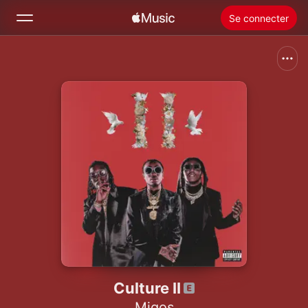
Se connecter
Rechercher
Accueil
Nouveautés
Installer Apple Music
Radio
Culture II
Migos