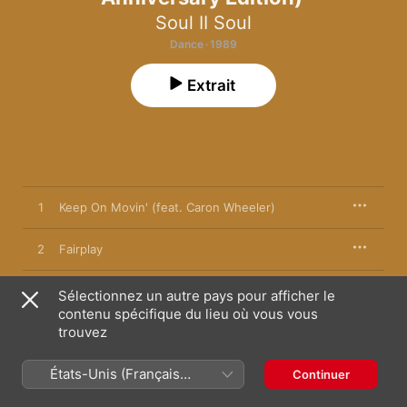
Soul II Soul
Dance · 1989
Extrait
1
Keep On Movin' (feat. Caron Wheeler)
2
Fairplay
3
Holdin' On
Sélectionnez un autre pays pour afficher le
contenu spécifique du lieu où vous vous
trouvez
4
Feeling Free (Live Rap)
États-Unis (Français
5
African Dance
Continuer
France)