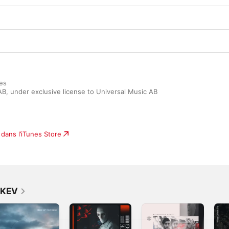
es

B, under exclusive license to Universal Music AB
dans l’iTunes Store
r KEV