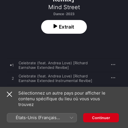
Mind Street
Dance · 2023
Extrait
Celebrate (feat. Andrea Love) [Richard
1
Earnshaw Extended Revibe]
Celebrate (feat. Andrea Love) [Richard
2
Earnshaw Extended Instrumental Revibe]
Celebrate (feat. Andrea Love) [Richard
3
Sélectionnez un autre pays pour afficher le
Earnshaw Radio Revibe]
contenu spécifique du lieu où vous vous
Celebrate (feat. Andrea Love) [Sphiwe Cas -
trouvez
4
Miz Sole Society Remix]
Celebrate (feat. Andrea Love) [Sphiwe Cas -
États-Unis (Français
5
Continuer
Miz Sole Society Instrumental Remix]
France)