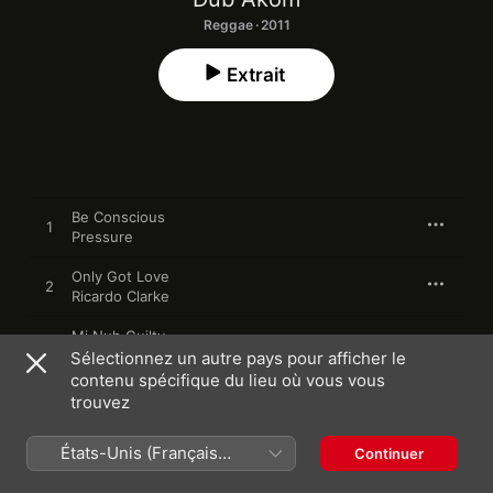
Reggae · 2011
Extrait
Be Conscious
1
Pressure
Only Got Love
2
Ricardo Clarke
Mi Nuh Guilty
3
Natty King
Sélectionnez un autre pays pour afficher le
contenu spécifique du lieu où vous vous
Look to the East
trouvez
4
Ilements
États-Unis (Français
Continuer
A New Day
5
France)
Jah Marnyah