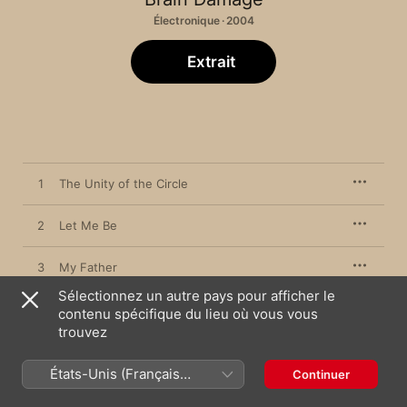
Électronique · 2004
Extrait
1
The Unity of the Circle
2
Let Me Be
3
My Father
Sélectionnez un autre pays pour afficher le
4
One Dollar
contenu spécifique du lieu où vous vous
trouvez
5
The Balance of the Cube
États-Unis (Français
Continuer
France)
6
Circle Dub