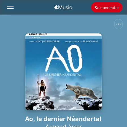
Se connecter
Rechercher
Accueil
Nouveautés
Installer Apple Music
Radio
Ao, le dernier Néandertal
Armand Amar