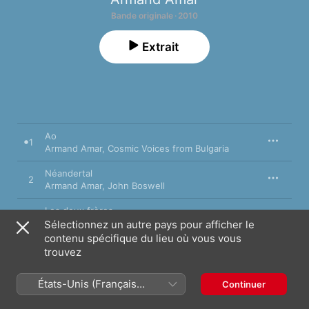
Bande originale · 2010
Extrait
Ao
1
Armand Amar
,
Cosmic Voices from Bulgaria
Néandertal
2
Armand Amar
,
John Boswell
Les deux frères
3
Armand Amar
,
Levon Minassian
Sélectionnez un autre pays pour afficher le
contenu spécifique du lieu où vous vous
4
trouvez
Le sacrifice
Ouama
États-Unis (Français
Continuer
5
Armand Amar
,
Gan Gao
France)