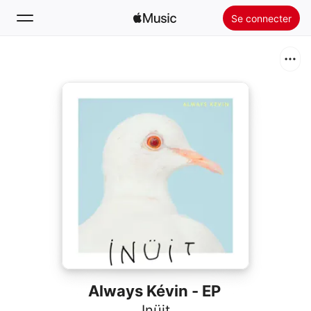
Se connecter
Rechercher
Accueil
Nouveautés
Installer Apple Music
Radio
Always Kévin - EP
Inüit